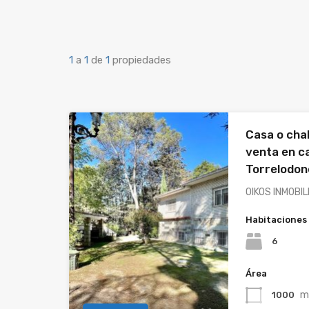
1
a
1
de
1
propiedades
Casa o cha
venta en c
Torrelodon
OIKOS INMOBIL
Habitaciones
6
Área
m
1000