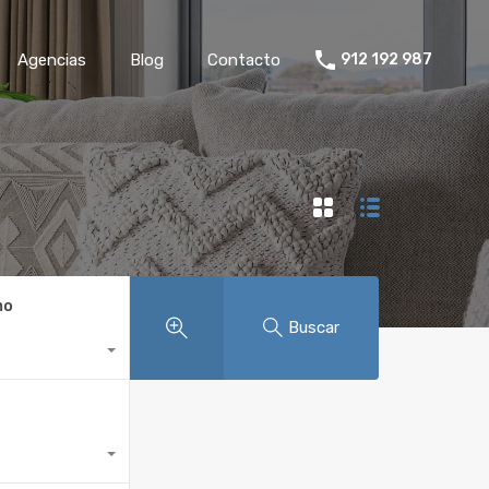
des
Agencias
Blog
Contacto
912 192 987
Agencias
Blog
Contacto
912 192 987
mo
Buscar
.