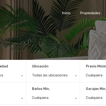
Inicio
Propieda
Inicio
Propiedades
iedad
Ubicación
Precio Míni
os
Todas las ubicaciones
Cualquiera
Baños Min.
Garajes Min
Cualquiera
Cualquiera