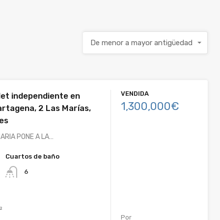
De menor a mayor antigüedad
VENDIDA
let independiente en
1,300,000€
artagena, 2 Las Marías,
es
IARIA PONE A LA…
Cuartos de baño
6
²
Por