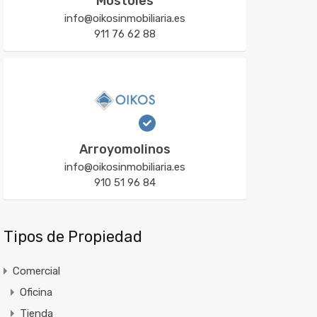
Móstoles
info@oikosinmobiliaria.es
911 76 62 88
Arroyomolinos
info@oikosinmobiliaria.es
910 51 96 84
Tipos de Propiedad
Comercial
Oficina
Tienda