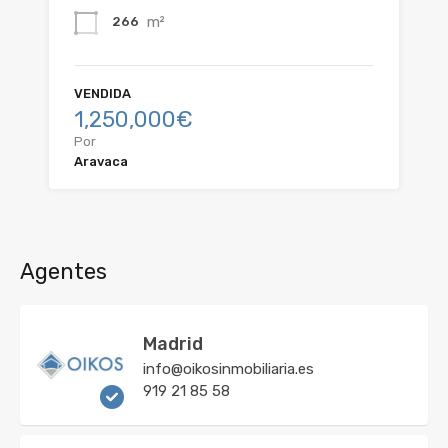
m²
266
VENDIDA
1,250,000€
Por
Aravaca
Agentes
Madrid
info@oikosinmobiliaria.es
919 21 85 58