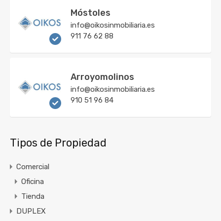
Móstoles
info@oikosinmobiliaria.es
911 76 62 88
Arroyomolinos
info@oikosinmobiliaria.es
910 51 96 84
Tipos de Propiedad
Comercial
Oficina
Tienda
DUPLEX