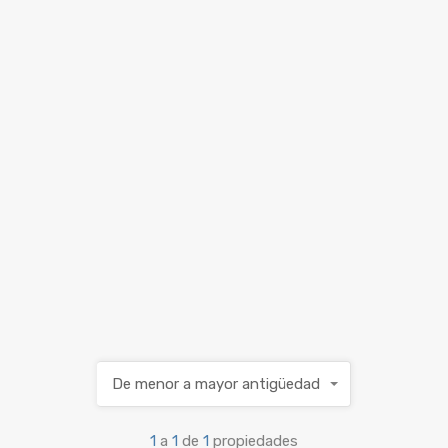
De menor a mayor antigüedad
1
a
1
de
1
propiedades